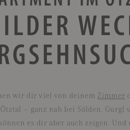
BILDER WE
ERG­SEHNSU
nen wir dir viel von deinem
Zimmer
o
Ötztal – ganz nah bei Sölden, Gurgl 
können es dir aber auch zeigen. Und 